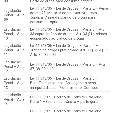
08
Porte de droga para consumo proprio.
Lei 11.343/06 – Lei de Drogas – Parte 2 – Penas
Legislação
do art. 28. Medidas coercitivas. Natureza
Penal – Aula
Jurídica. Crime de plantio de droga para
09
consumo proprio.
Legislação
Lei 11.343/06 – Lei de Drogas – Parte 3 – Art.
Penal – Aula
33 caput: tráfico de drogas. Art. 33 §1º: crimes
10
equiparados ao tráfico de drogas.
Legislação
Lei 11.343/06 – Lei de Drogas – Parte 4 –
Penal – Aula
Tráfico de drogas privilegiado. Art. 33 §2º e §3º.
11
Arts. 34, 35 e 36.
Legislação
Lei 11.343/06 – Lei de Drogas – Parte 5 – Arts.
Penal – Aula
37, 38, 39 e 40.
12
Legislação
Lei 11.343/06 – Lei de Drogas – Parte 6 –
Penal – Aula
Benefícios proibidos. Aplicação da pena.
13
Inimputabilidade. Procedimento. Confisco.
Legislação
Lei 9.503/97 – Código de Trânsito Brasileiro –
Penal – Aula
Parte 1 – Crimes de trânsito – parte geral.
14
Lei 9.503/97 – Código de Trânsito Brasileiro –