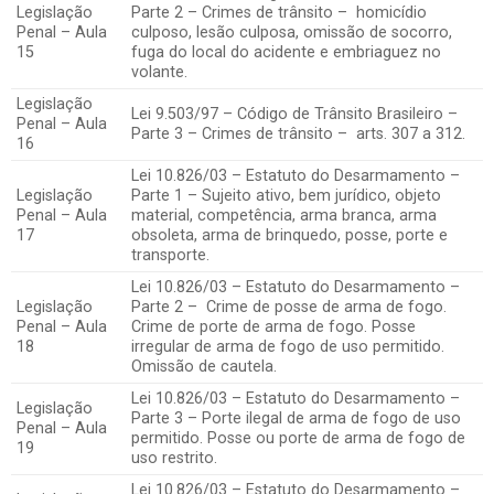
Legislação
Parte 2 – Crimes de trânsito – homicídio
Penal – Aula
culposo, lesão culposa, omissão de socorro,
15
fuga do local do acidente e embriaguez no
volante.
Legislação
Lei 9.503/97 – Código de Trânsito Brasileiro –
Penal – Aula
Parte 3 – Crimes de trânsito – arts. 307 a 312.
16
Lei 10.826/03 – Estatuto do Desarmamento –
Legislação
Parte 1 – Sujeito ativo, bem jurídico, objeto
Penal – Aula
material, competência, arma branca, arma
17
obsoleta, arma de brinquedo, posse, porte e
transporte.
Lei 10.826/03 – Estatuto do Desarmamento –
Legislação
Parte 2 – Crime de posse de arma de fogo.
Penal – Aula
Crime de porte de arma de fogo. Posse
18
irregular de arma de fogo de uso permitido.
Omissão de cautela.
Lei 10.826/03 – Estatuto do Desarmamento –
Legislação
Parte 3 – Porte ilegal de arma de fogo de uso
Penal – Aula
permitido. Posse ou porte de arma de fogo de
19
uso restrito.
Lei 10.826/03 – Estatuto do Desarmamento –