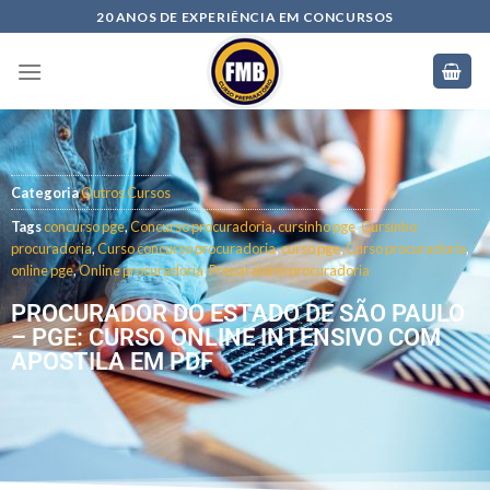
20 ANOS DE EXPERIÊNCIA EM CONCURSOS
Categoria
Outros Cursos
Tags
concurso pge
,
Concurso procuradoria
,
cursinho pge
,
Cursinho
procuradoria
,
Curso concurso procuradoria
,
curso pge
,
Curso procuradoria
,
online pge
,
Online procuradoria
,
Preparatório procuradoria
PROCURADOR DO ESTADO DE SÃO PAULO
– PGE: CURSO ONLINE INTENSIVO COM
APOSTILA EM PDF