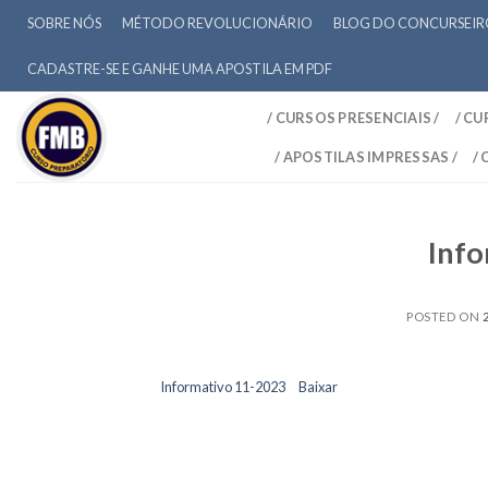
SOBRE NÓS
MÉTODO REVOLUCIONÁRIO
BLOG DO CONCURSEI
CADASTRE-SE E GANHE UMA APOSTILA EM PDF
/ CURSOS PRESENCIAIS /
/ CU
/ APOSTILAS IMPRESSAS /
/
Info
POSTED ON
Informativo 11-2023
Baixar