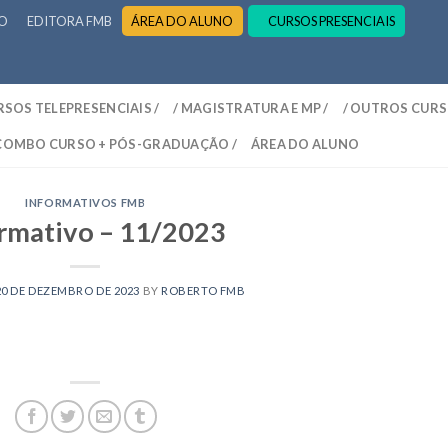
RO
EDITORA FMB
ÁREA DO ALUNO
CURSOS PRESENCIAIS
RSOS TELEPRESENCIAIS /
/ MAGISTRATURA E MP /
/ OUTROS CURS
 COMBO CURSO + PÓS-GRADUAÇÃO /
ÁREA DO ALUNO
INFORMATIVOS FMB
rmativo – 11/2023
20 DE DEZEMBRO DE 2023
BY
ROBERTO FMB