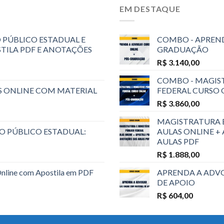
EM DESTAQUE
 PÚBLICO ESTADUAL E
COMBO - APREND
STILA PDF E ANOTAÇÕES
GRADUAÇÃO
R$
3.140,00
COMBO - MAGIST
S ONLINE COM MATERIAL
FEDERAL CURSO
R$
3.860,00
MAGISTRATURA E
O PÚBLICO ESTADUAL:
AULAS ONLINE +
AULAS PDF
R$
1.888,00
Online com Apostila em PDF
APRENDA A ADVO
DE APOIO
R$
604,00