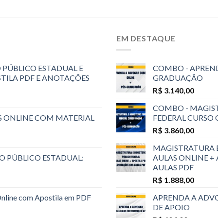
EM DESTAQUE
 PÚBLICO ESTADUAL E
COMBO - APREND
STILA PDF E ANOTAÇÕES
GRADUAÇÃO
R$
3.140,00
COMBO - MAGIST
S ONLINE COM MATERIAL
FEDERAL CURSO
R$
3.860,00
MAGISTRATURA E
O PÚBLICO ESTADUAL:
AULAS ONLINE +
AULAS PDF
R$
1.888,00
Online com Apostila em PDF
APRENDA A ADVO
DE APOIO