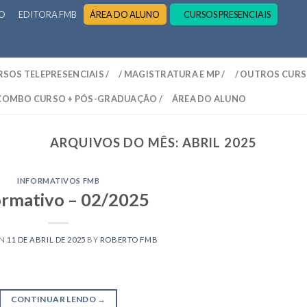
RO
EDITORA FMB
ÁREA DO ALUNO
CURSOS PRESENCIAIS
RSOS TELEPRESENCIAIS /
/ MAGISTRATURA E MP /
/ OUTROS CURS
 COMBO CURSO + PÓS-GRADUAÇÃO /
ÁREA DO ALUNO
ARQUIVOS DO MÊS:
ABRIL 2025
INFORMATIVOS FMB
ormativo – 02/2025
ON
11 DE ABRIL DE 2025
BY
ROBERTO FMB
CONTINUAR LENDO
→