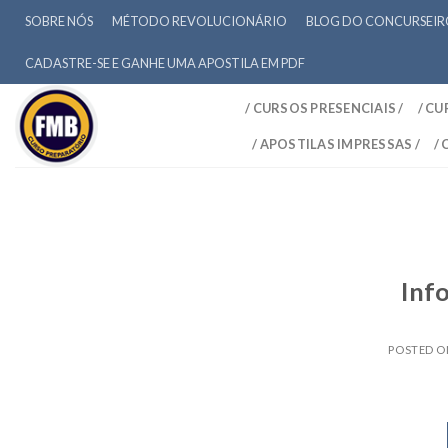
SOBRE NÓS
MÉTODO REVOLUCIONÁRIO
BLOG DO CONCURSEI
CADASTRE-SE E GANHE UMA APOSTILA EM PDF
/ CURSOS PRESENCIAIS /
/ CU
/ APOSTILAS IMPRESSAS /
/
Inf
POSTED 