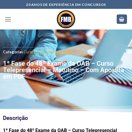
20 ANOS DE EXPERIÊNCIA EM CONCURSOS
Categorias
Cursos Telepresenciais
,
OAB
1ª Fase do 48º Exame da OAB – Curso
Telepresencial – Matutino – Com Apostila
em PDF
Descrição
1ª Fase do 48º Exame da OAB – Curso Telepresencial