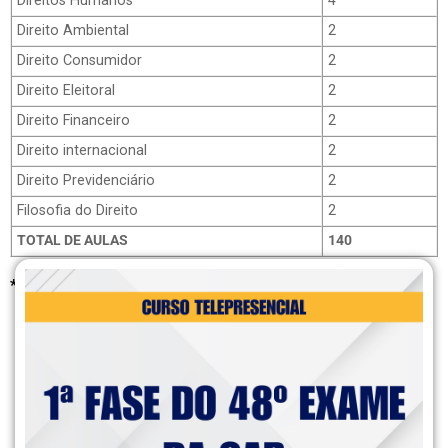
Direitos Humanos
4
Direito Ambiental
2
Direito Consumidor
2
Direito Eleitoral
2
Direito Financeiro
2
Direito internacional
2
Direito Previdenciário
2
Filosofia do Direito
2
TOTAL DE AULAS
140
*Grade sujeita à alterações