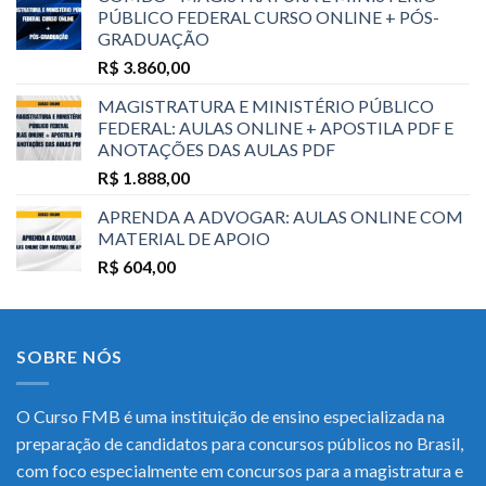
PÚBLICO FEDERAL CURSO ONLINE + PÓS-
GRADUAÇÃO
R$
3.860,00
MAGISTRATURA E MINISTÉRIO PÚBLICO
FEDERAL: AULAS ONLINE + APOSTILA PDF E
ANOTAÇÕES DAS AULAS PDF
R$
1.888,00
APRENDA A ADVOGAR: AULAS ONLINE COM
MATERIAL DE APOIO
R$
604,00
SOBRE NÓS
O Curso FMB é uma instituição de ensino especializada na
preparação de candidatos para concursos públicos no Brasil,
com foco especialmente em concursos para a magistratura e