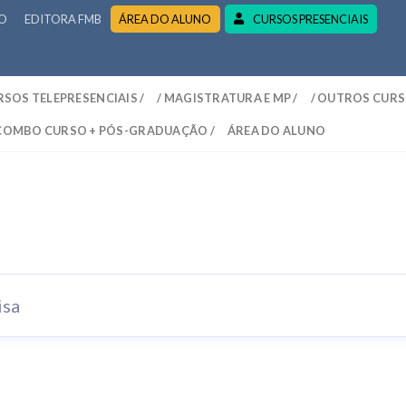
RO
EDITORA FMB
ÁREA DO ALUNO
CURSOS PRESENCIAIS
RSOS TELEPRESENCIAIS /
/ MAGISTRATURA E MP /
/ OUTROS CURS
 COMBO CURSO + PÓS-GRADUAÇÃO /
ÁREA DO ALUNO