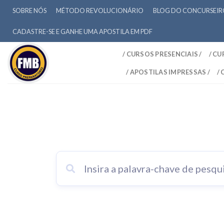
SOBRE NÓS
MÉTODO REVOLUCIONÁRIO
BLOG DO CONCURSEI
CADASTRE-SE E GANHE UMA APOSTILA EM PDF
/ CURSOS PRESENCIAIS /
/ CU
/ APOSTILAS IMPRESSAS /
/
Tag: Curso magistratura