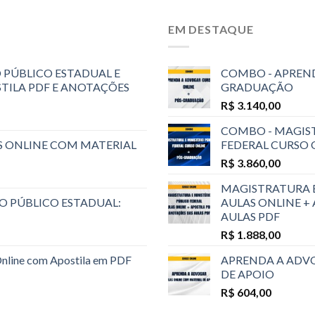
EM DESTAQUE
 PÚBLICO ESTADUAL E
COMBO - APREND
STILA PDF E ANOTAÇÕES
GRADUAÇÃO
R$
3.140,00
COMBO - MAGIST
S ONLINE COM MATERIAL
FEDERAL CURSO
R$
3.860,00
MAGISTRATURA E
O PÚBLICO ESTADUAL:
AULAS ONLINE +
AULAS PDF
R$
1.888,00
Online com Apostila em PDF
APRENDA A ADVO
DE APOIO
R$
604,00