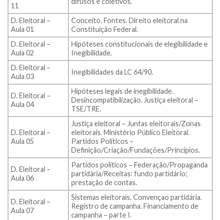
difusos e coletivos.
11
D. Eleitoral –
Conceito. Fontes. Direito eleitoral na
Aula 01
Constituição Federal.
D. Eleitoral –
Hipóteses constitucionais de elegibilidade e
Aula 02
Inegibilidade.
D. Eleitoral –
Inegibilidades da LC 64/90.
Aula 03
Hipóteses legais de inegibilidade.
D. Eleitoral –
Desincompatibilização. Justiça eleitoral –
Aula 04
TSE/TRE.
Justiça eleitoral – Juntas eleitorais/Zonas
D. Eleitoral –
eleitorais. Ministério Público Eleitoral.
Aula 05
Partidos Políticos –
Definição/Criação/Fundações/Princípios.
Partidos políticos – Federação/Propaganda
D. Eleitoral –
partidária/Receitas: fundo partidário;
Aula 06
prestação de contas.
Sistemas eleitorais. Convençao partidária.
D. Eleitoral –
Registro de campanha. Financiamento de
Aula 07
campanha – parte I.