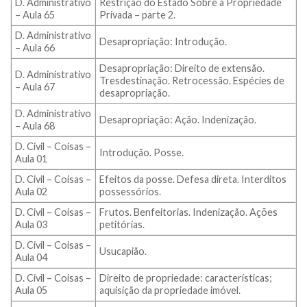
D. Administrativo
Restrição do Estado Sobre a Propriedade
– Aula 65
Privada – parte 2.
D. Administrativo
Desapropriação: Introdução.
– Aula 66
Desapropriação: Direito de extensão.
D. Administrativo
Tresdestinação. Retrocessão. Espécies de
– Aula 67
desapropriação.
D. Administrativo
Desapropriação: Ação. Indenização.
– Aula 68
D. Civil – Coisas –
Introdução. Posse.
Aula 01
D. Civil – Coisas –
Efeitos da posse. Defesa direta. Interditos
Aula 02
possessórios.
D. Civil – Coisas –
Frutos. Benfeitorias. Indenização. Ações
Aula 03
petitórias.
D. Civil – Coisas –
Usucapião.
Aula 04
D. Civil – Coisas –
Direito de propriedade: características;
Aula 05
aquisição da propriedade imóvel.