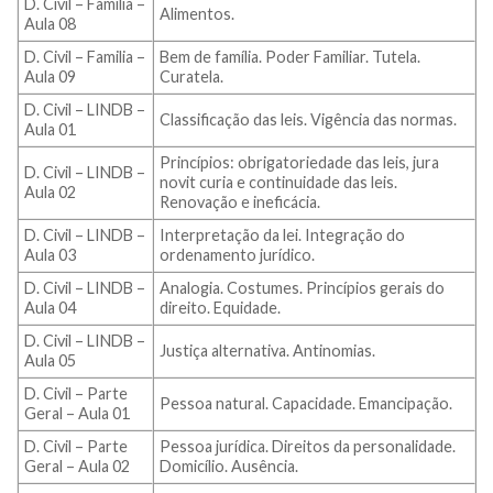
D. Civil – Familia –
Alimentos.
Aula 08
D. Civil – Familia –
Bem de família. Poder Familiar. Tutela.
Aula 09
Curatela.
D. Civil – LINDB –
Classificação das leis. Vigência das normas.
Aula 01
Princípios: obrigatoriedade das leis, jura
D. Civil – LINDB –
novit curia e continuidade das leis.
Aula 02
Renovação e ineficácia.
D. Civil – LINDB –
Interpretação da lei. Integração do
Aula 03
ordenamento jurídico.
D. Civil – LINDB –
Analogia. Costumes. Princípios gerais do
Aula 04
direito. Equidade.
D. Civil – LINDB –
Justiça alternativa. Antinomias.
Aula 05
D. Civil – Parte
Pessoa natural. Capacidade. Emancipação.
Geral – Aula 01
D. Civil – Parte
Pessoa jurídica. Direitos da personalidade.
Geral – Aula 02
Domicílio. Ausência.