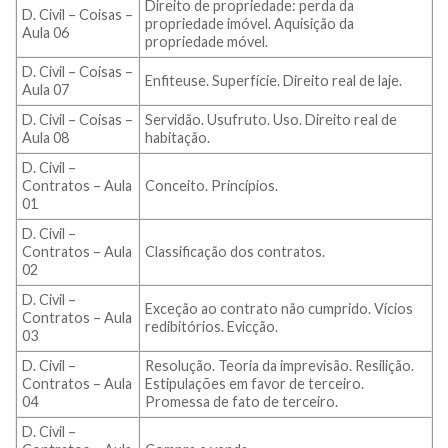
Direito de propriedade: perda da
D. Civil – Coisas –
propriedade imóvel. Aquisição da
Aula 06
propriedade móvel.
D. Civil – Coisas –
Enfiteuse. Superfície. Direito real de laje.
Aula 07
D. Civil – Coisas –
Servidão. Usufruto. Uso. Direito real de
Aula 08
habitação.
D. Civil –
Contratos – Aula
Conceito. Princípios.
01
D. Civil –
Contratos – Aula
Classificação dos contratos.
02
D. Civil –
Exceção ao contrato não cumprido. Vícios
Contratos – Aula
redibitórios. Evicção.
03
D. Civil –
Resolução. Teoria da imprevisão. Resilição.
Contratos – Aula
Estipulações em favor de terceiro.
04
Promessa de fato de terceiro.
D. Civil –