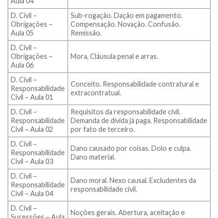
Aula 04
D. Civil –
Sub-rogação. Dação em pagamento.
Obrigações –
Compensação. Novação. Confusão.
Aula 05
Remissão.
D. Civil –
Obrigações –
Mora, Cláusula penal e arras.
Aula 06
D. Civil –
Conceito. Responsabilidade contratural e
Responsabilidade
extracontratual.
Civil – Aula 01
D. Civil –
Requisitos da responsabilidade civil.
Responsabilidade
Demanda de dívida já paga. Responsabilidade
Civil – Aula 02
por fato de terceiro.
D. Civil –
Dano causado por coisas. Dolo e culpa.
Responsabilidade
Dano material.
Civil – Aula 03
D. Civil –
Dano moral. Nexo causal. Excludentes da
Responsabilidade
responsabilidade civil.
Civil – Aula 04
D. Civil –
Noções gerais. Abertura, aceitação e
Sucessões – Aula