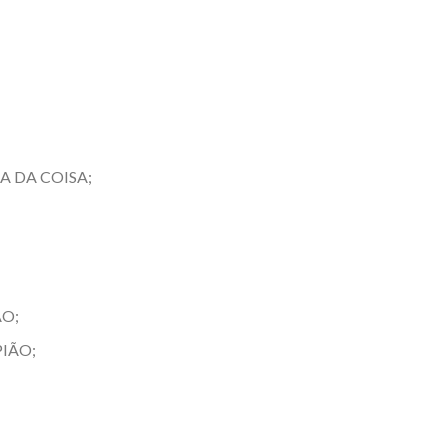
A DA COISA;
ÃO;
IÃO;