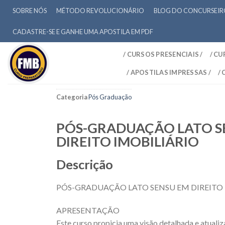
SOBRE NÓS
MÉTODO REVOLUCIONÁRIO
BLOG DO CONCURSEI
CADASTRE-SE E GANHE UMA APOSTILA EM PDF
/ CURSOS PRESENCIAIS /
/ CU
/ APOSTILAS IMPRESSAS /
/
Categoria
Pós Graduação
PÓS-GRADUAÇÃO LATO S
DIREITO IMOBILIÁRIO
Descrição
PÓS-GRADUAÇÃO LATO SENSU EM DIREITO 
APRESENTAÇÃO
Este curso propicia uma visão detalhada e atualiza