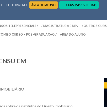
RO
EDITORA FMB
ÁREA DO ALUNO
CURSOS PRESENCIAIS
RSOS TELEPRESENCIAIS /
/ MAGISTRATURA E MP /
/ OUTROS CURS
 COMBO CURSO + PÓS-GRADUAÇÃO /
ÁREA DO ALUNO
ENSU EM
IMOBILIÁRIO
da sobre os institutos do Direito Imobiliário.