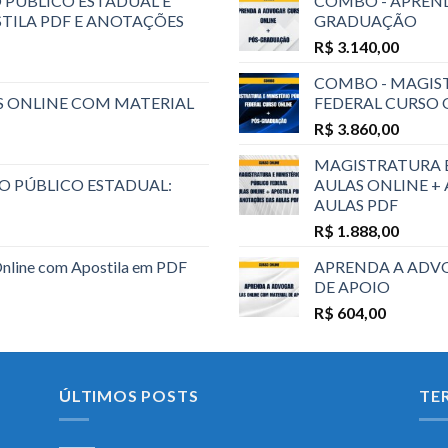
 PÚBLICO ESTADUAL E
COMBO - APREND
STILA PDF E ANOTAÇÕES
GRADUAÇÃO
R$
3.140,00
COMBO - MAGIST
S ONLINE COM MATERIAL
FEDERAL CURSO
R$
3.860,00
MAGISTRATURA E
O PÚBLICO ESTADUAL:
AULAS ONLINE +
AULAS PDF
R$
1.888,00
Online com Apostila em PDF
APRENDA A ADVO
DE APOIO
R$
604,00
ÚLTIMOS POSTS
TE