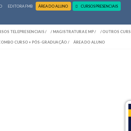
RO
EDITORA FMB
ÁREA DO ALUNO
CURSOS PRESENCIAIS
RSOS TELEPRESENCIAIS /
/ MAGISTRATURA E MP /
/ OUTROS CURS
 COMBO CURSO + PÓS-GRADUAÇÃO /
ÁREA DO ALUNO
 – Curso Online Intensivo com