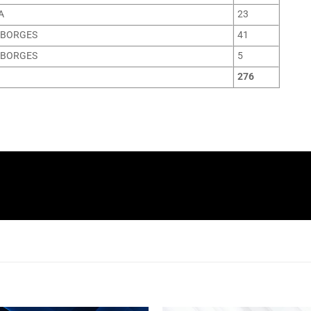
A
23
 BORGES
41
 BORGES
5
276