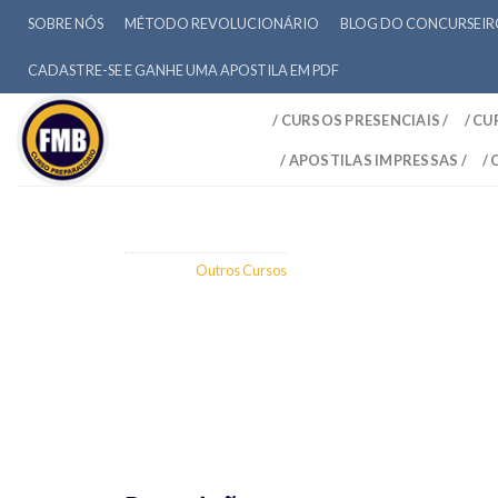
SOBRE NÓS
MÉTODO REVOLUCIONÁRIO
BLOG DO CONCURSEI
CADASTRE-SE E GANHE UMA APOSTILA EM PDF
/ CURSOS PRESENCIAIS /
/ CU
/ APOSTILAS IMPRESSAS /
/
Categoria
Outros Cursos
Escrivão de Polícia Federal
Apostila em PDF